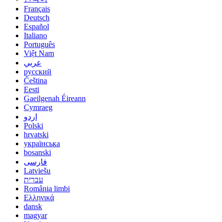
Français
Deutsch
Español
Italiano
Português
Việt Nam
عربي
русский
Čeština
Eesti
Gaeilgenah Éireann
Cymraeg
اردو
Polski
hrvatski
українська
bosanski
فارسی
Latviešu
עברית
România limbi
Ελληνικά
dansk
magyar