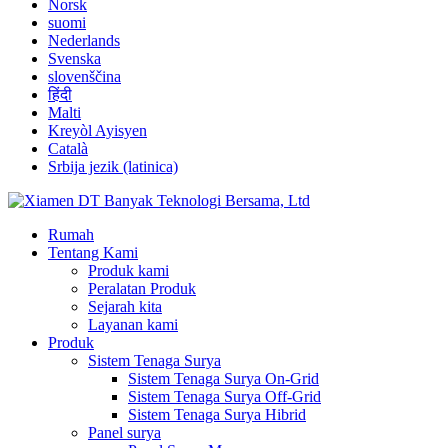
Norsk
suomi
Nederlands
Svenska
slovenščina
हिंदी
Malti
Kreyòl Ayisyen
Català
Srbija jezik (latinica)
Rumah
Tentang Kami
Produk kami
Peralatan Produk
Sejarah kita
Layanan kami
Produk
Sistem Tenaga Surya
Sistem Tenaga Surya On-Grid
Sistem Tenaga Surya Off-Grid
Sistem Tenaga Surya Hibrid
Panel surya