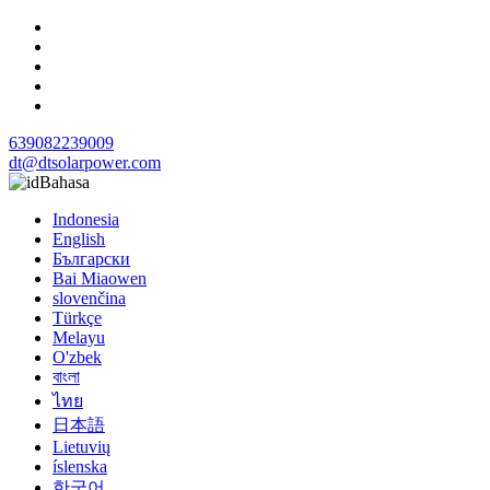
639082239009
dt@dtsolarpower.com
Bahasa
Indonesia
English
Български
Bai Miaowen
slovenčina
Türkçe
Melayu
O'zbek
বাংলা
ไทย
日本語
Lietuvių
íslenska
한국어