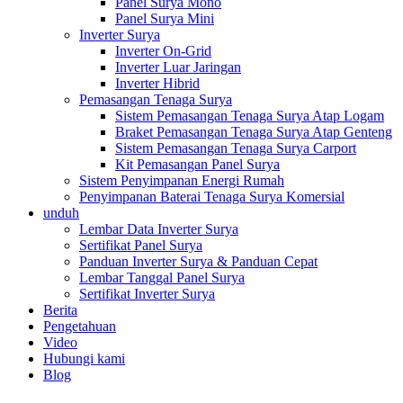
Panel Surya Mono
Panel Surya Mini
Inverter Surya
Inverter On-Grid
Inverter Luar Jaringan
Inverter Hibrid
Pemasangan Tenaga Surya
Sistem Pemasangan Tenaga Surya Atap Logam
Braket Pemasangan Tenaga Surya Atap Genteng
Sistem Pemasangan Tenaga Surya Carport
Kit Pemasangan Panel Surya
Sistem Penyimpanan Energi Rumah
Penyimpanan Baterai Tenaga Surya Komersial
unduh
Lembar Data Inverter Surya
Sertifikat Panel Surya
Panduan Inverter Surya & Panduan Cepat
Lembar Tanggal Panel Surya
Sertifikat Inverter Surya
Berita
Pengetahuan
Video
Hubungi kami
Blog